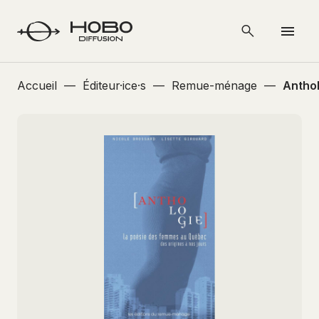
Accueil
—
Éditeur·ice·s
—
Remue-ménage
—
Anthol