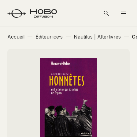
Accueil
—
Éditeur·ice·s
—
Nautilus | Alterlivres
—
C