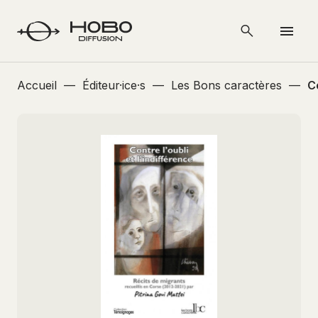
Accueil
—
Éditeur·ice·s
—
Les Bons caractères
—
Co