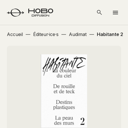
Accueil
—
Éditeur·ice·s
—
Audimat
—
Habitante 2