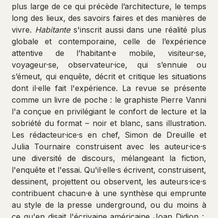
plus large de ce qui précède l’architecture, le temps
long des lieux, des savoirs faires et des manières de
vivre.
Habitante
s'inscrit aussi dans une réalité plus
globale et contemporaine, celle de l’expérience
attentive de l’habitant·e mobile, visiteur·se,
voyageur·se, observateur·ice, qui s’ennuie ou
s’émeut, qui enquête, décrit et critique les situations
dont il·elle fait l'expérience. La revue se présente
comme un livre de poche : le graphiste Pierre Vanni
l'a conçue en privilégiant le confort de lecture et la
sobriété du format – noir et blanc, sans illustration.
Les rédacteur·ice·s en chef, Simon de Dreuille et
Julia Tournaire construisent avec les auteur·ice·s
une diversité de discours, mélangeant la fiction,
l'enquête et l'essai. Qu'il·elle·s écrivent, construisent,
dessinent, projettent ou observent, les auteurs·ice·s
contribuent chacun·e à une synthèse qui emprunte
au style de la presse underground, ou du moins à
ce qu'en disait l'écrivaine américaine Joan Didion :