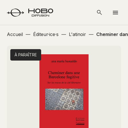
Accueil
—
Éditeur·ice·s
—
L'atinoir
—
Cheminer dans
À PARAÎTRE