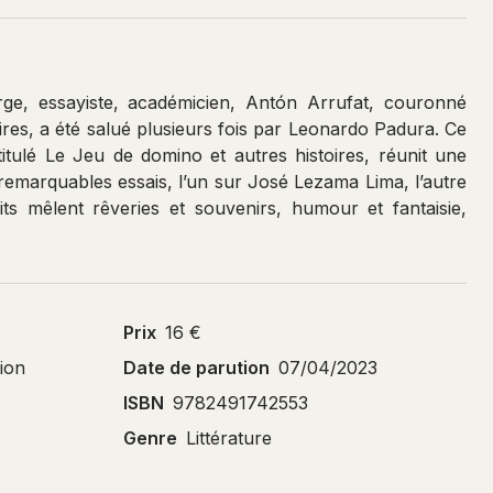
rge, essayiste, académicien, Antón Arrufat, couronné
ires, a été salué plusieurs fois par Leonardo Padura. Ce
titulé Le Jeu de domino et autres histoires, réunit une
remarquables essais, l’un sur José Lezama Lima, l’autre
cits mêlent rêveries et souvenirs, humour et fantaisie,
Prix
16 €
tion
Date de parution
07/04/2023
ISBN
9782491742553
Genre
Littérature