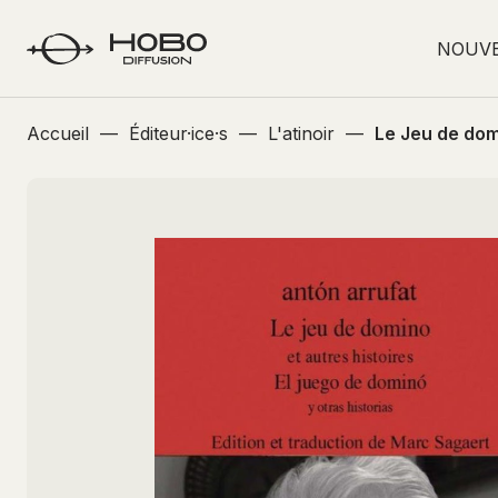
NOUV
Accueil
—
Éditeur·ice·s
—
L'atinoir
—
Le Jeu de dom