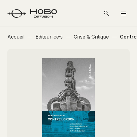
Accueil
—
Éditeur·ice·s
—
Crise & Critique
—
Contre