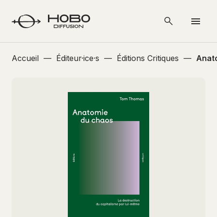
Accueil
—
Éditeur·ice·s
—
Éditions Critiques
—
Anat