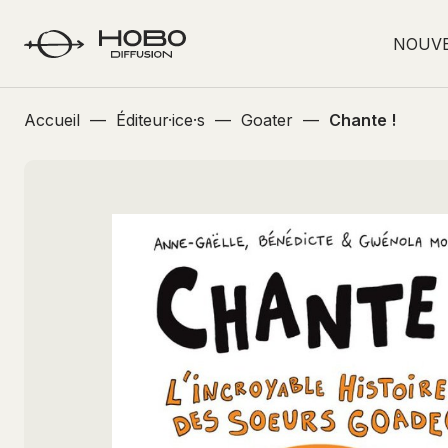
NOUV
Accueil
—
Éditeur·ice·s
—
Goater
—
Chante !