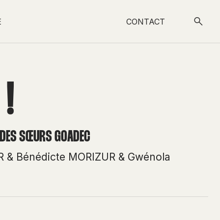
E
CONTACT
 !
E DES SŒURS GOADEC
R
&
Bénédicte MORIZUR
&
Gwénola